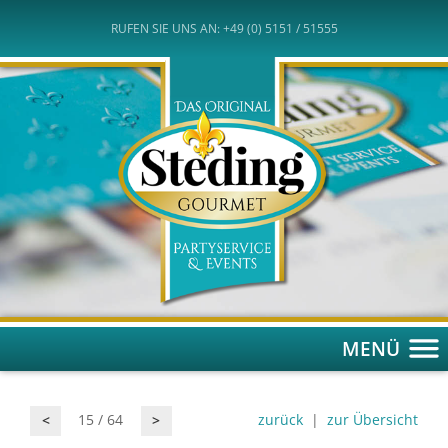
RUFEN SIE UNS AN: +49 (0) 5151 / 51555
MENÜ
15 / 64
zurück
|
zur Übersicht
<
>