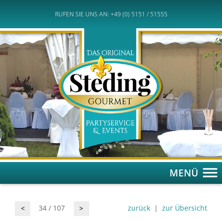
RUFEN SIE UNS AN: +49 (0) 5151 / 51555
MENÜ
34 / 107
zurück
|
zur Übersicht
<
>